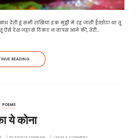
ांध देती हूं सभी राखियां इक मुठ्ठी मे रह जाती है।छोटा था तू
 तू ऐसे देश जहां से टिकट न वापस आने की, तेरी…
INUE READING
POEMS
ा ये कोना
E
BY
KAVITA TANWANI
LEAVE A COMMENT