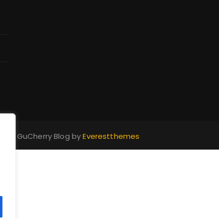
erved. GuCherry Blog by
Everestthemes