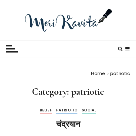
S
k
i
p
t
Meri Kavita
o
c
o
n
t
Home
patriotic
e
n
Category:
patriotic
t
BELIEF
PATRIOTIC
SOCIAL
चंद्रयान