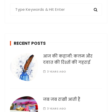
S
e
a
r
c
h
RECENT POSTS
f
o
आज की कहानी: कलम और
r
दवात की रिश्तों की गहराई
:
3 YEARS AGO
जब जब राखी आती हैं
3 YEARS AGO