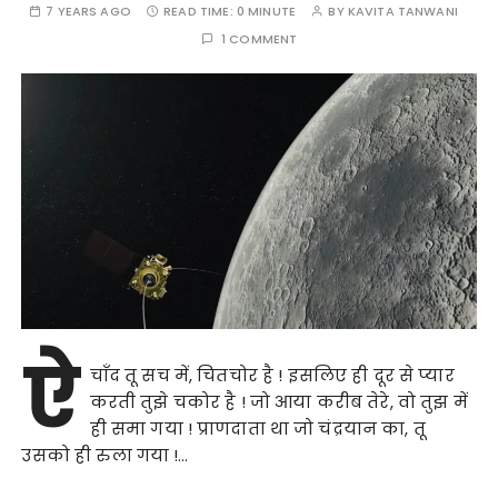
7 YEARS AGO
READ TIME:
0 MINUTE
BY
KAVITA TANWANI
1 COMMENT
ऐ
चाँद तू सच में, चितचोर है ! इसलिए ही दूर से प्यार
करती तुझे चकोर है ! जो आया करीब तेरे, वो तुझ में
ही समा गया ! प्राणदाता था जो चंद्रयान का, तू
उसको ही रुला गया !…