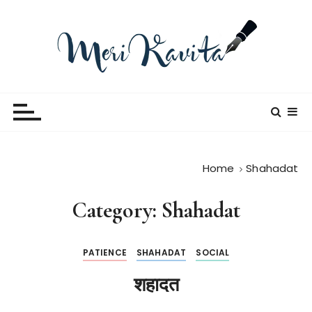
S
k
i
p
t
Meri Kavita
o
c
o
n
t
Home
Shahadat
e
n
Category:
Shahadat
t
PATIENCE
SHAHADAT
SOCIAL
शहादत