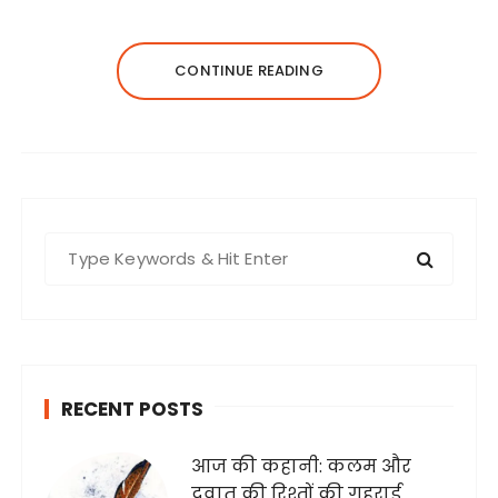
CONTINUE READING
S
e
a
r
c
h
RECENT POSTS
f
o
आज की कहानी: कलम और
r
दवात की रिश्तों की गहराई
: