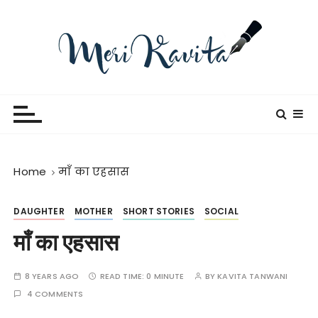
S
k
i
p
t
Meri Kavita
o
c
o
n
t
Home
माँ का एहसास
e
n
DAUGHTER
MOTHER
SHORT STORIES
SOCIAL
t
माँ का एहसास
8 YEARS AGO
READ TIME:
0 MINUTE
BY
KAVITA TANWANI
4 COMMENTS